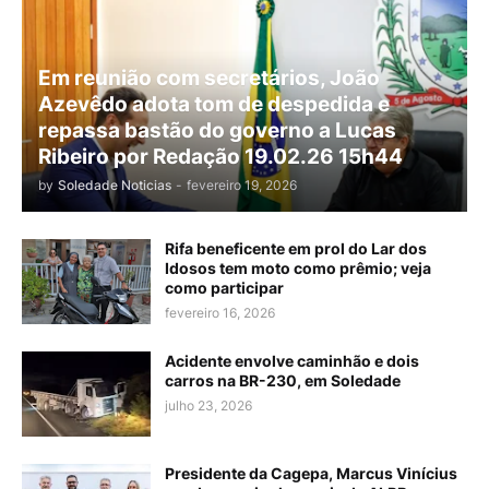
Em reunião com secretários, João
Azevêdo adota tom de despedida e
repassa bastão do governo a Lucas
Ribeiro por Redação 19.02.26 15h44
by
Soledade Noticias
-
fevereiro 19, 2026
Rifa beneficente em prol do Lar dos
Idosos tem moto como prêmio; veja
como participar
fevereiro 16, 2026
Acidente envolve caminhão e dois
carros na BR-230, em Soledade
julho 23, 2026
Presidente da Cagepa, Marcus Vinícius