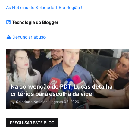
As Notícias de Soledade-PB e Região !
Tecnologia do Blogger
Denunciar abuso
Na convenção do PDT, Lucas detalha
critérios para escolha da vice
by
Soledade Noticias
-
agosto 05, 2026
PESQUISAR ESTE BLOG