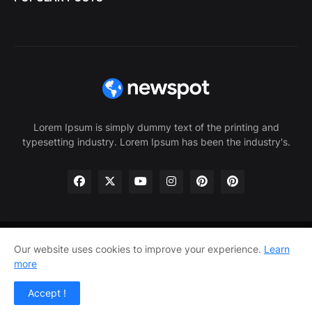
Lorem Ipsum is simply dummy text of the printing and
typesetting industry. Lorem Ipsum has been the industry's.
Home
About Us
Privacy Policy
Contact Us
Our website uses cookies to improve your experience.
Learn
more
Home
About Us
Privacy Policy
Contact Us
Accept !
Design by -
Pro Blogger Templates