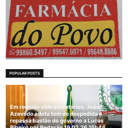
POPULAR POSTS
Em reunião com secretários, João
Azevêdo adota tom de despedida e
repassa bastão do governo a Lucas
Ribeiro por Redação 19.02.26 15h44