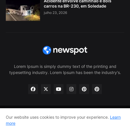
Acidente envolve caminhão e dois
carros na BR-230, em Soledade
julho 23, 2026
Lorem Ipsum is simply dummy text of the printing and
typesetting industry. Lorem Ipsum has been the industry's.
Our website uses cookies to improve your experience.
Learn
Home
About Us
Privacy Policy
Contact Us
more
Home
About Us
Privacy Policy
Contact Us