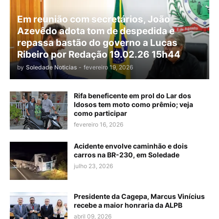
Em reunião com secretários, João
Azevêdo adota tom de despedida e
repassa bastão do governo a Lucas
Ribeiro por Redação 19.02.26 15h44
by
Soledade Noticias
-
fevereiro 19, 2026
Rifa beneficente em prol do Lar dos
Idosos tem moto como prêmio; veja
como participar
fevereiro 16, 2026
Acidente envolve caminhão e dois
carros na BR-230, em Soledade
julho 23, 2026
Presidente da Cagepa, Marcus Vinícius
recebe a maior honraria da ALPB
abril 09, 2026