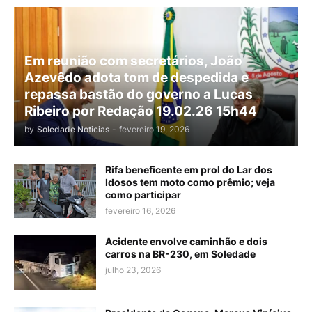
Em reunião com secretários, João
Azevêdo adota tom de despedida e
repassa bastão do governo a Lucas
Ribeiro por Redação 19.02.26 15h44
by
Soledade Noticias
-
fevereiro 19, 2026
Rifa beneficente em prol do Lar dos
Idosos tem moto como prêmio; veja
como participar
fevereiro 16, 2026
Acidente envolve caminhão e dois
carros na BR-230, em Soledade
julho 23, 2026