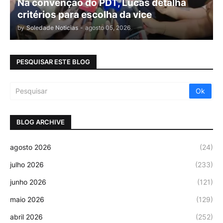
Na convenção do PDT, Lucas detalha
critérios para escolha da vice
by
Soledade Noticias
-
agosto 05, 2026
PESQUISAR ESTE BLOG
BLOG ARCHIVE
agosto 2026
(24)
julho 2026
(233)
junho 2026
(121)
maio 2026
(129)
abril 2026
(252)