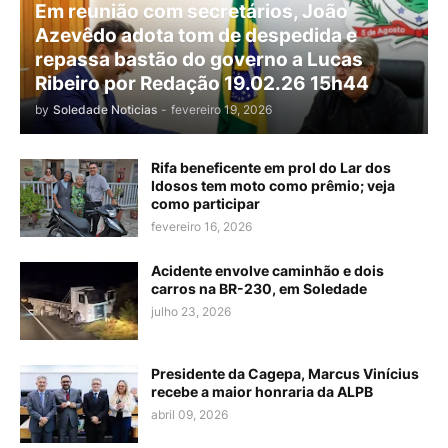
Em reunião com secretários, João
Azevêdo adota tom de despedida e
repassa bastão do governo a Lucas
Ribeiro por Redação 19.02.26 15h44
by
Soledade Noticias
-
fevereiro 19, 2026
Rifa beneficente em prol do Lar dos
Idosos tem moto como prêmio; veja
como participar
fevereiro 16, 2026
Acidente envolve caminhão e dois
carros na BR-230, em Soledade
julho 23, 2026
Presidente da Cagepa, Marcus Vinícius
recebe a maior honraria da ALPB
abril 09, 2026