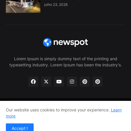
julho 23, 2026
Lorem Ipsum is simply dummy text of the printing and
typesetting industry. Lorem Ipsum has been the industry's.
Our website uses cookies to improve your experience.
Learn
Home
About Us
Privacy Policy
Contact Us
more
Home
About Us
Privacy Policy
Contact Us
Accept !
Design by -
Pro Blogger Templates