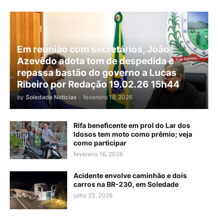
Em reunião com secretários, João
Azevêdo adota tom de despedida e
repassa bastão do governo a Lucas
Ribeiro por Redação 19.02.26 15h44
by
Soledade Noticias
-
fevereiro 19, 2026
Rifa beneficente em prol do Lar dos
Idosos tem moto como prêmio; veja
como participar
fevereiro 16, 2026
Acidente envolve caminhão e dois
carros na BR-230, em Soledade
julho 23, 2026