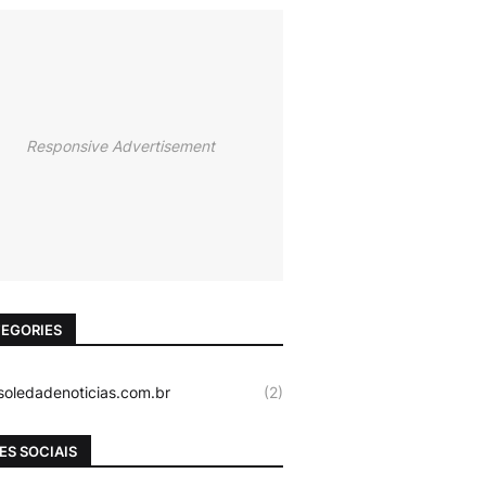
Responsive Advertisement
EGORIES
oledadenoticias.com.br
(2)
ES SOCIAIS