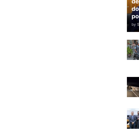
de
do
po
by