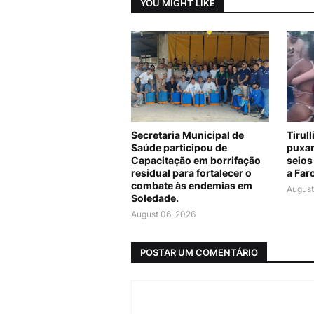
YOU MIGHT LIKE
Secretaria Municipal de
Tirul
Saúde participou de
puxar
Capacitação em borrifação
seios
residual para fortalecer o
a Far
combate às endemias em
August
Soledade.
August 06, 2026
POSTAR UM COMENTÁRIO