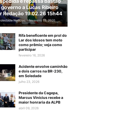
spedida e repassa bastão
 governo a Lucas Ribeiro
r Redação 19.02.26 15h44
Soledade Noticias
-
fevereiro 19, 2026
Rifa beneficente em prol do
Lar dos Idosos tem moto
como prêmio; veja como
participar
fevereiro 16, 2026
Acidente envolve caminhão
e dois carros na BR-230,
em Soledade
julho 23, 2026
Presidente da Cagepa,
Marcus Vinícius recebe a
maior honraria da ALPB
abril 09, 2026