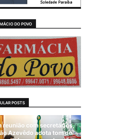
MÁCIO DO POVO
ULAR POSTS
 reunião com secretários,
ão Azevêdo adota tom de