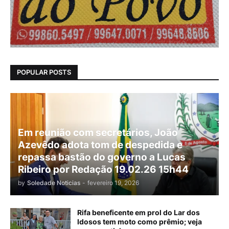
POPULAR POSTS
Em reunião com secretários, João
Azevêdo adota tom de despedida e
repassa bastão do governo a Lucas
Ribeiro por Redação 19.02.26 15h44
by
Soledade Noticias
-
fevereiro 19, 2026
Rifa beneficente em prol do Lar dos
Idosos tem moto como prêmio; veja