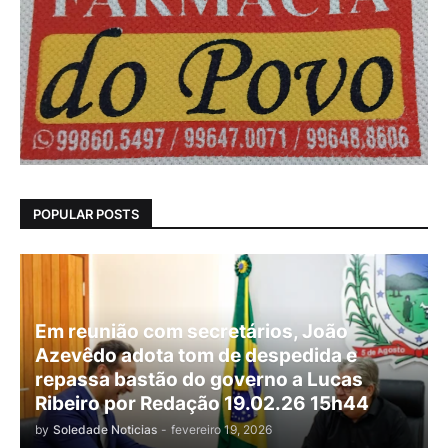
POPULAR POSTS
Em reunião com secretários, João
Azevêdo adota tom de despedida e
repassa bastão do governo a Lucas
Ribeiro por Redação 19.02.26 15h44
by
Soledade Noticias
-
fevereiro 19, 2026