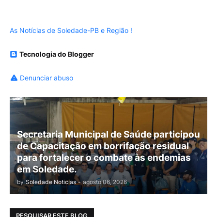
As Notícias de Soledade-PB e Região !
Tecnologia do Blogger
Denunciar abuso
Secretaria Municipal de Saúde participou
de Capacitação em borrifação residual
para fortalecer o combate às endemias
em Soledade.
by
Soledade Noticias
-
agosto 06, 2026
PESQUISAR ESTE BLOG