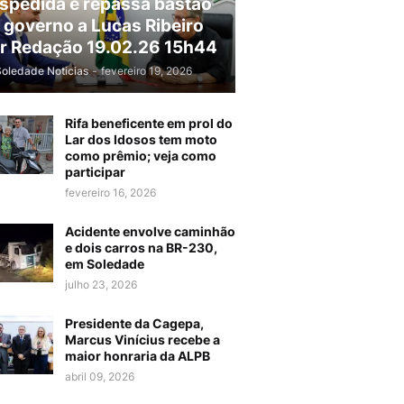
spedida e repassa bastão
 governo a Lucas Ribeiro
r Redação 19.02.26 15h44
Soledade Noticias
-
fevereiro 19, 2026
Rifa beneficente em prol do
Lar dos Idosos tem moto
como prêmio; veja como
participar
fevereiro 16, 2026
Acidente envolve caminhão
e dois carros na BR-230,
em Soledade
julho 23, 2026
Presidente da Cagepa,
Marcus Vinícius recebe a
maior honraria da ALPB
abril 09, 2026