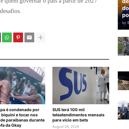
ue quem governar o país a partir de 2027
de
do
desafios.
po
by
lipa é condenado por
SUS terá 100 mil
 biquíni e tocar nos
teleatendimentos mensais
 de paraibanas durante
para vício em bets
ofa da Gkay
August 06, 2026