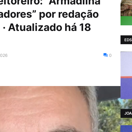
eitoreiro: “Armadilha
hadores” por redação
· Atualizado há 18
EDS
2026
0
JO