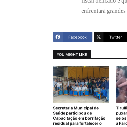
fiscal delicado e q
enfrentará grandes 
Facebook
Twitter
YOU MIGHT LIKE
Secretaria Municipal de
Tirul
Saúde participou de
puxar
Capacitação em borrifação
seios
residual para fortalecer o
a Far