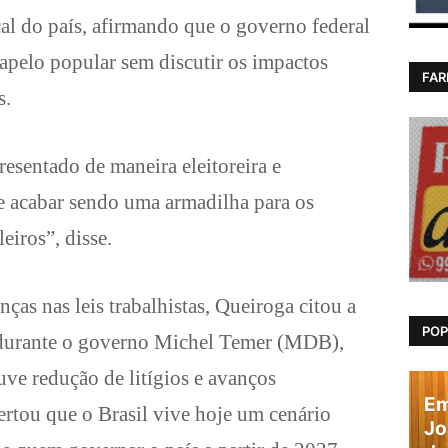
cal do país, afirmando que o governo federal
 apelo popular sem discutir os impactos
FAR
s.
resentado de maneira eleitoreira e
e acabar sendo uma armadilha para os
eiros”, disse.
as nas leis trabalhistas, Queiroga citou a
POP
durante o governo Michel Temer (MDB),
ve redução de litígios e avanços
Em
lertou que o Brasil vive hoje um cenário
Jo