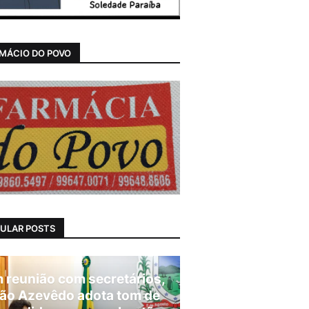
MÁCIO DO POVO
ULAR POSTS
 reunião com secretários,
ão Azevêdo adota tom de