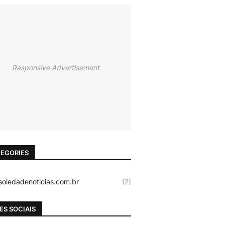
Responsive Advertisement
EGORIES
oledadenoticias.com.br
(2)
ES SOCIAIS