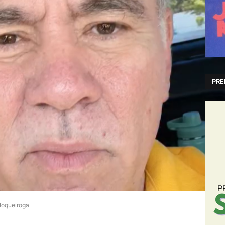
PRE
loqueiroga