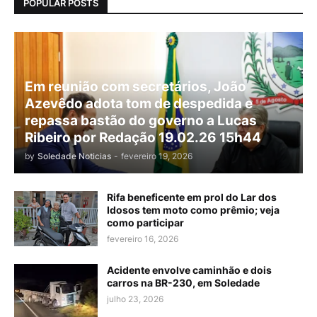
POPULAR POSTS
Em reunião com secretários, João
Azevêdo adota tom de despedida e
repassa bastão do governo a Lucas
Ribeiro por Redação 19.02.26 15h44
by
Soledade Noticias
-
fevereiro 19, 2026
Rifa beneficente em prol do Lar dos
Idosos tem moto como prêmio; veja
como participar
fevereiro 16, 2026
Acidente envolve caminhão e dois
carros na BR-230, em Soledade
julho 23, 2026