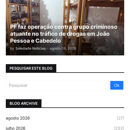
PF faz operação contra grupo criminoso
atuante no tráfico de drogas em João
Pessoa e Cabedelo
by
Soledade Noticias
-
agosto 06, 2026
PESQUISAR ESTE BLOG
BLOG ARCHIVE
agosto 2026
(27)
julho 2026
(233)