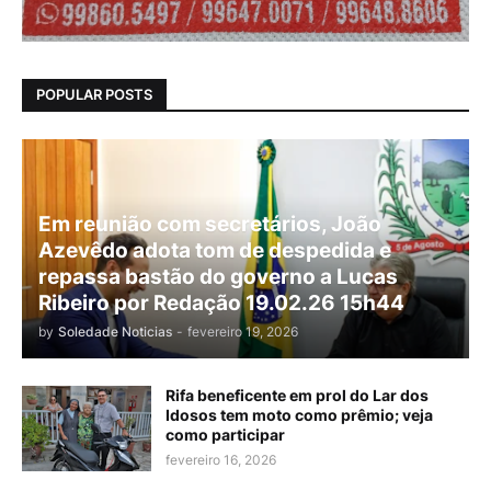
POPULAR POSTS
Em reunião com secretários, João
Azevêdo adota tom de despedida e
repassa bastão do governo a Lucas
Ribeiro por Redação 19.02.26 15h44
by
Soledade Noticias
-
fevereiro 19, 2026
Rifa beneficente em prol do Lar dos
Idosos tem moto como prêmio; veja
como participar
fevereiro 16, 2026