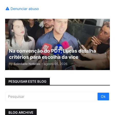
Denunciar abuso
Na convenção do PDT, Lucas detalha
critérios para escolha da vice
by
Soledade Noticias
-
agosto 05, 2026
PESQUISAR ESTE BLOG
BLOG ARCHIVE