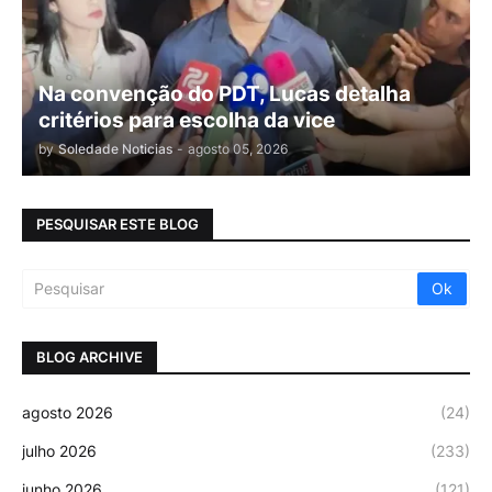
Na convenção do PDT, Lucas detalha
critérios para escolha da vice
by
Soledade Noticias
-
agosto 05, 2026
PESQUISAR ESTE BLOG
BLOG ARCHIVE
agosto 2026
(24)
julho 2026
(233)
junho 2026
(121)