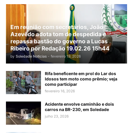
Em reunião com secretários, João
Azevêdo adota tom de despedida e
repassa bastão do governo a Lucas
Ribeiro por Redação 19.02.26 15h44
by
Soledade Noticias
-
fevereiro 19, 2026
Rifa beneficente em prol do Lar dos
Idosos tem moto como prêmio; veja
como participar
fevereiro 16, 2026
Acidente envolve caminhão e dois
carros na BR-230, em Soledade
julho 23, 2026