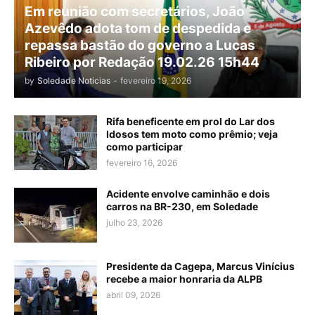
Em reunião com secretários, João
Azevêdo adota tom de despedida e
repassa bastão do governo a Lucas
Ribeiro por Redação 19.02.26 15h44
by
Soledade Noticias
-
fevereiro 19, 2026
Rifa beneficente em prol do Lar dos
Idosos tem moto como prêmio; veja
como participar
fevereiro 16, 2026
Acidente envolve caminhão e dois
carros na BR-230, em Soledade
julho 23, 2026
Presidente da Cagepa, Marcus Vinícius
recebe a maior honraria da ALPB
abril 09, 2026