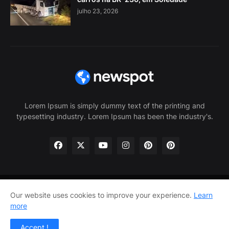
julho 23, 2026
Lorem Ipsum is simply dummy text of the printing and
typesetting industry. Lorem Ipsum has been the industry's.
Home
About Us
Privacy Policy
Contact Us
Our website uses cookies to improve your experience.
Learn
more
Home
About Us
Privacy Policy
Contact Us
Accept !
Design by -
Pro Blogger Templates