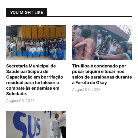
YOU MIGHT LIKE
Secretaria Municipal de
Tirullipa é condenado por
Saúde participou de
puxar biquíni e tocar nos
Capacitação em borrifação
seios de paraibanas durante
residual para fortalecer o
a Farofa da Gkay
combate às endemias em
August 06, 2026
Soledade.
August 06, 2026