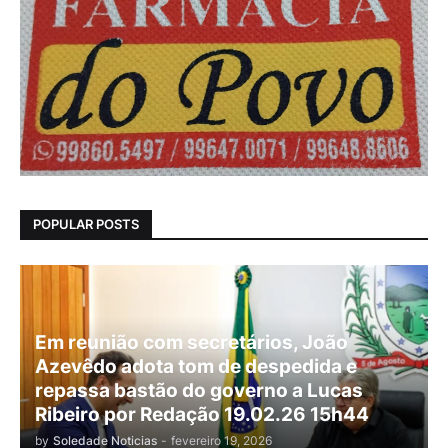
POPULAR POSTS
Em reunião com secretários, João
Azevêdo adota tom de despedida e
repassa bastão do governo a Lucas
Ribeiro por Redação 19.02.26 15h44
by
Soledade Noticias
-
fevereiro 19, 2026