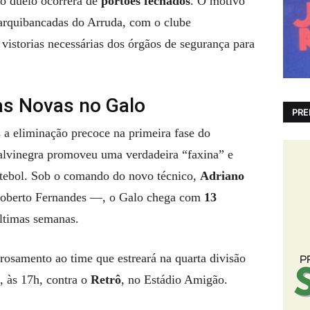
 o duelo ocorrerá de
portões fechados
. O motivo
 arquibancadas do Arruda, com o clube
istorias necessárias dos órgãos de segurança para
as Novas no Galo
PRE
s a eliminação precoce na primeira fase do
alvinegra promoveu uma verdadeira “faxina” e
utebol. Sob o comando do novo técnico,
Adriano
oberto Fernandes —, o Galo chega com
13
ltimas semanas.
trosamento ao time que estreará na quarta divisão
, às 17h, contra o
Retrô
, no Estádio Amigão.