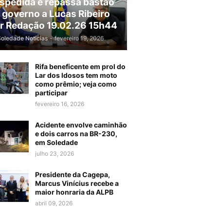
spedida e repassa bastão
 governo a Lucas Ribeiro
r Redação 19.02.26 15h44
Soledade Noticias
-
fevereiro 19, 2026
Rifa beneficente em prol do
Lar dos Idosos tem moto
como prêmio; veja como
participar
fevereiro 16, 2026
Acidente envolve caminhão
e dois carros na BR-230,
em Soledade
julho 23, 2026
Presidente da Cagepa,
Marcus Vinícius recebe a
maior honraria da ALPB
abril 09, 2026