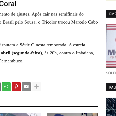
Coral
to de ajustes. Após cair nas semifinais do
RMÓ
o Brasil pelo Sousa, o Tricolor trocou Marcelo Cabo
disputará a
Série C
nesta temporada. A estreia
 abril (segunda-feira)
, às 20h, contra o Itabaiana,
Pernambuco.
SOLE
PA