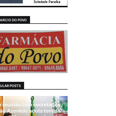
MÁCIO DO POVO
ULAR POSTS
 reunião com secretários,
ão Azevêdo adota tom de