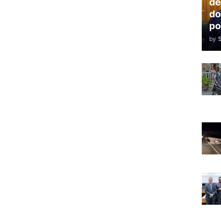
de
do
po
by