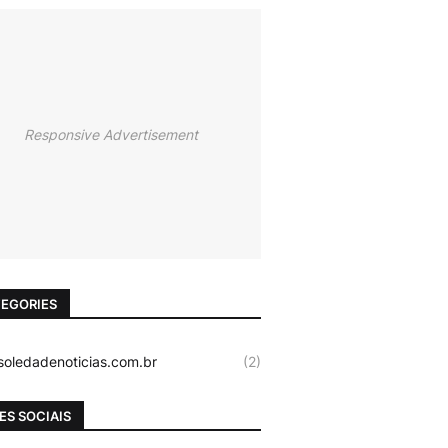
Responsive Advertisement
EGORIES
oledadenoticias.com.br
(2)
ES SOCIAIS