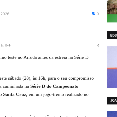
 2026
0
EDS
 às 10:44
0
ste sábado (28), às 16h, para o seu compromisso
r a caminhada na
Série D do Campeonato
 o
Santa Cruz
, em um jogo-treino realizado no
JO