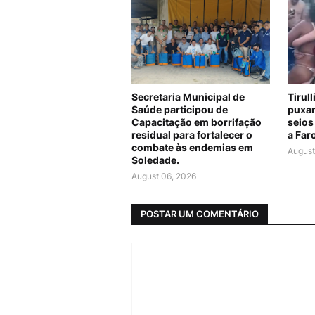
Secretaria Municipal de
Tirul
Saúde participou de
puxar
Capacitação em borrifação
seios
residual para fortalecer o
a Far
combate às endemias em
August
Soledade.
August 06, 2026
POSTAR UM COMENTÁRIO