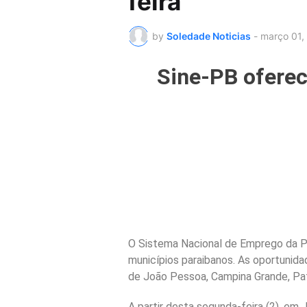
feira
by
Soledade Noticias
-
março 01,
Sine-PB oferec
O Sistema Nacional de Emprego da Pa
municípios paraibanos. As oportunid
de João Pessoa, Campina Grande, Pat
A partir desta segunda-feira (2), em 