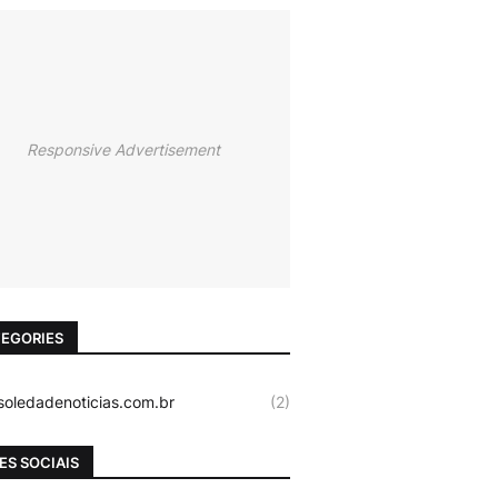
Responsive Advertisement
EGORIES
oledadenoticias.com.br
(2)
ES SOCIAIS