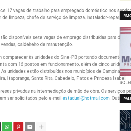
ce 17 vagas de trabalho para empregado doméstico nos serviços 
RMÓ
liar de limpeza, chefe de serviço de limpeza, instalador-repara
ão disponíveis sete vagas de emprego distribuídas para diver
de vendas, caldeireiro de manutenção.
 comparecer às unidades do Sine-PB portando documentos pesso
conta com 16 postos em funcionamento, além de cinco unidades
 As unidades estão distribuídas nos municípios de Campina Gran
ra, Itaporanga, Santa Rita, Cabedelo, Patos e Princesa Isabel.
SOLE
esas privadas na intermediação de mão de obra. Os serviços pa
em ser solicitados pelo e-mail
estadual@hotmail.com
. Outras 
PA