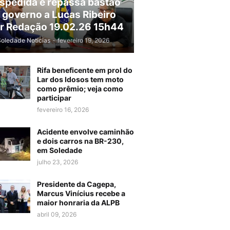
spedida e repassa bastão
 governo a Lucas Ribeiro
r Redação 19.02.26 15h44
Soledade Noticias
-
fevereiro 19, 2026
Rifa beneficente em prol do
Lar dos Idosos tem moto
como prêmio; veja como
participar
fevereiro 16, 2026
Acidente envolve caminhão
e dois carros na BR-230,
em Soledade
julho 23, 2026
Presidente da Cagepa,
Marcus Vinícius recebe a
maior honraria da ALPB
abril 09, 2026