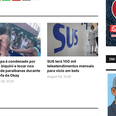
DM
lipa é condenado por
SUS terá 100 mil
 biquíni e tocar nos
teleatendimentos mensais
 de paraibanas durante
para vício em bets
ofa da Gkay
August 06, 2026
 06, 2026