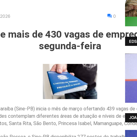
 2026
0
e mais de 430 vagas de empreg
EDS
segunda-feira
raíba (Sine-PB) inicia o mês de março ofertando 439 vagas de
ades contemplam diferentes áreas de atuação e níveis de escola
JO
os, Santa Rita, São Bento, Princesa Isabel, Mamanguape, Cond
João Pessoa, o Sine-PB disponibiliza 277 postos de trabalho, se