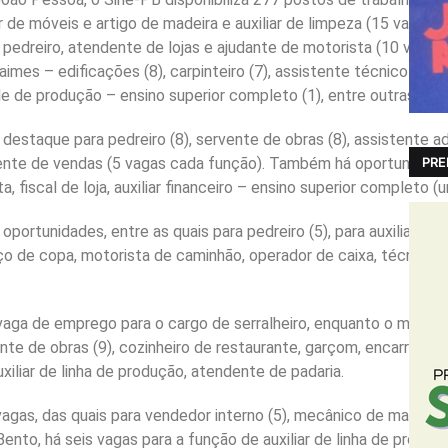
 de móveis e artigo de madeira e auxiliar de limpeza (15 vagas ca
 pedreiro, atendente de lojas e ajudante de motorista (10 vagas
aimes – edificações (8), carpinteiro (7), assistente técnico de en
le de produção – ensino superior completo (1), entre outras fun
staque para pedreiro (8), servente de obras (8), assistente admin
PRE
istente de vendas (5 vagas cada função). Também há oportunidad
a, fiscal de loja, auxiliar financeiro – ensino superior completo (
oportunidades, entre as quais para pedreiro (5), para auxiliar de
viço de copa, motorista de caminhão, operador de caixa, técnic
aga de emprego para o cargo de serralheiro, enquanto o municí
nte de obras (9), cozinheiro de restaurante, garçom, encarreg
xiliar de linha de produção, atendente de padaria.
agas, das quais para vendedor interno (5), mecânico de manutenç
ento, há seis vagas para a função de auxiliar de linha de produção