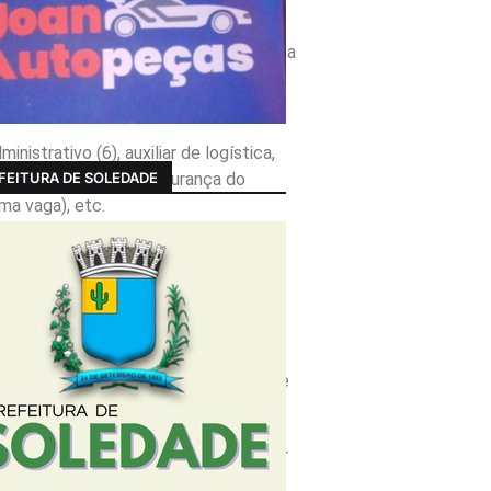
da cargo), pedreiro, soldador,
 cada função), armador de ferragens na
genharia (6), encanador (6), ajudante
ções.
istrativo (6), auxiliar de logística,
FEITURA DE SOLEDADE
es para técnico em segurança do
uma vaga), etc.
 linha de produção, armazenista,
o de telecomunicações, vendedor de
pio de Princesa Isabel conta com 20
ado de montagem de móveis, atendente
ão de máquinas agrícolas (3), auxiliar
 (4) e auxiliar de costura (2).