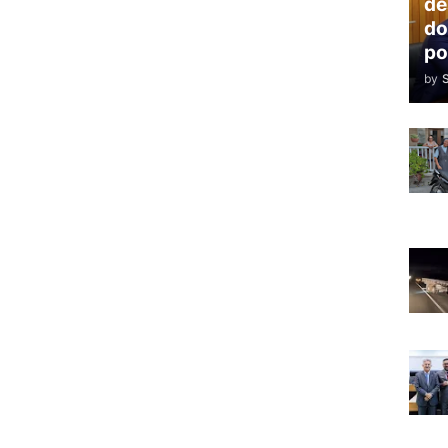
de
do
po
by