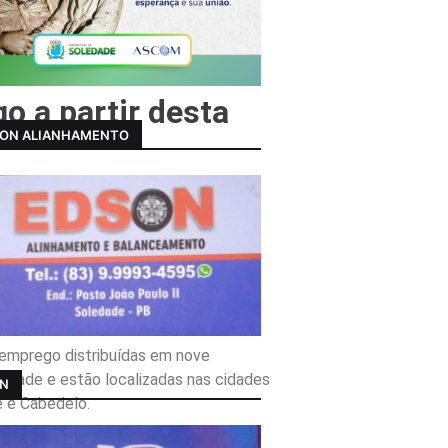
o a partir desta
ON ALIANHAMENTO
 emprego distribuídas em nove
ridade e estão localizadas nas cidades
AN
e e Cabedelo.
ndo a maioria para operador de