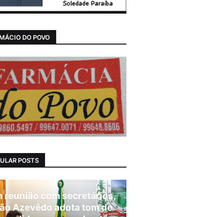
MÁCIO DO POVO
ULAR POSTS
 reunião com secretários,
ão Azevêdo adota tom de