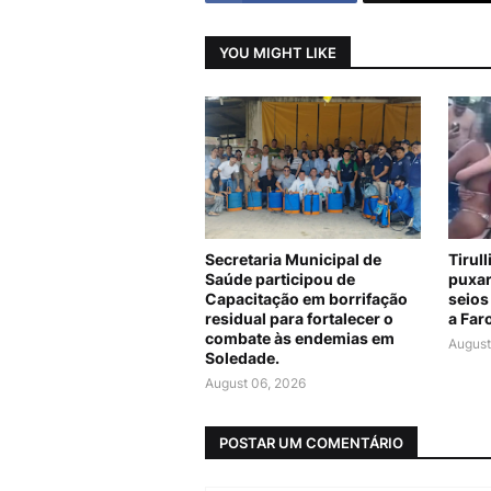
YOU MIGHT LIKE
Secretaria Municipal de
Tirul
Saúde participou de
puxar
Capacitação em borrifação
seios
residual para fortalecer o
a Far
combate às endemias em
August
Soledade.
August 06, 2026
POSTAR UM COMENTÁRIO