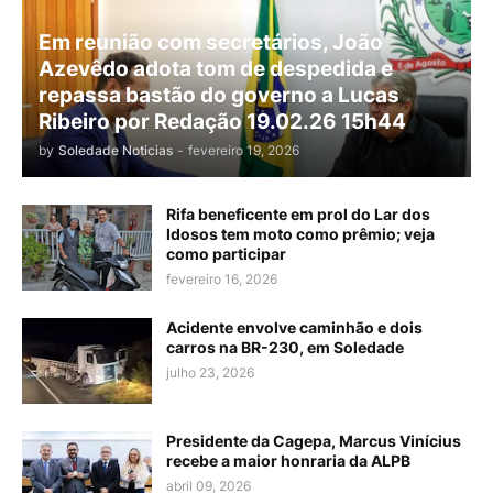
Em reunião com secretários, João
Azevêdo adota tom de despedida e
repassa bastão do governo a Lucas
Ribeiro por Redação 19.02.26 15h44
by
Soledade Noticias
-
fevereiro 19, 2026
Rifa beneficente em prol do Lar dos
Idosos tem moto como prêmio; veja
como participar
fevereiro 16, 2026
Acidente envolve caminhão e dois
carros na BR-230, em Soledade
julho 23, 2026
Presidente da Cagepa, Marcus Vinícius
recebe a maior honraria da ALPB
abril 09, 2026