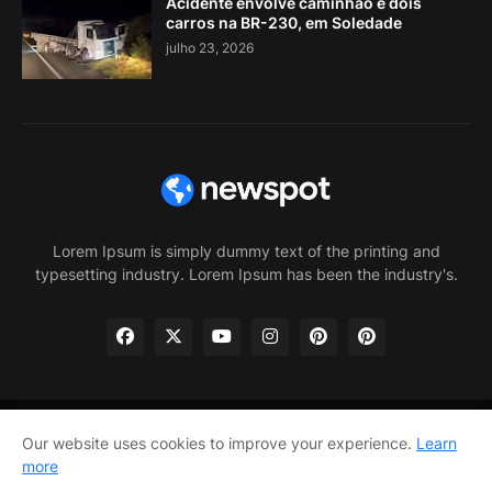
Acidente envolve caminhão e dois
carros na BR-230, em Soledade
julho 23, 2026
Lorem Ipsum is simply dummy text of the printing and
typesetting industry. Lorem Ipsum has been the industry's.
Home
About Us
Privacy Policy
Contact Us
Our website uses cookies to improve your experience.
Learn
more
Home
About Us
Privacy Policy
Contact Us