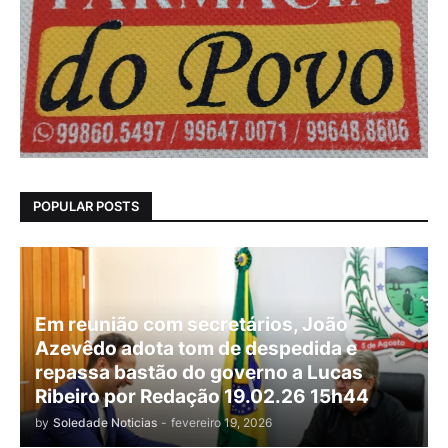
POPULAR POSTS
Em reunião com secretários, João
Azevêdo adota tom de despedida e
repassa bastão do governo a Lucas
Ribeiro por Redação 19.02.26 15h44
by
Soledade Noticias
-
fevereiro 19, 2026