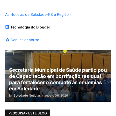
As Notícias de Soledade-PB e Região !
Tecnologia do Blogger
Denunciar abuso
Secretaria Municipal de Saúde participou
de Capacitação em borrifação residual
para fortalecer o combate às endemias
em Soledade.
by
Soledade Noticias
-
agosto 06, 2026
PESQUISAR ESTE BLOG