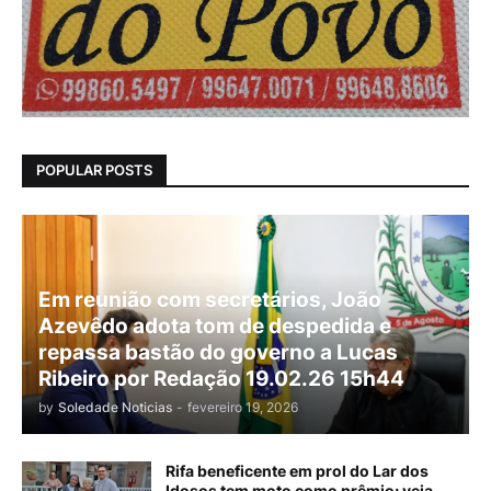
POPULAR POSTS
Em reunião com secretários, João
Azevêdo adota tom de despedida e
repassa bastão do governo a Lucas
Ribeiro por Redação 19.02.26 15h44
by
Soledade Noticias
-
fevereiro 19, 2026
Rifa beneficente em prol do Lar dos
Idosos tem moto como prêmio; veja