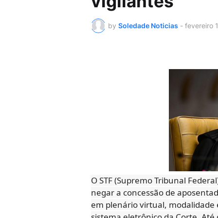
vigilantes
by
Soledade Noticias
-
fevereiro 
O STF (Supremo Tribunal Federal)
negar a concessão de aposentado
em plenário virtual, modalidade
sistema eletrônico da Corte. Até