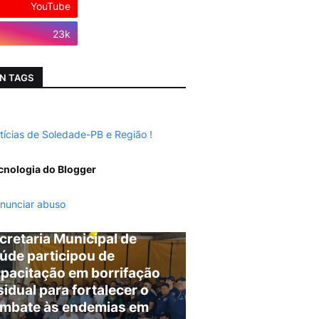
YouTube
Instagram
23k
N TAGS
tícias de Soledade-PB e Região !
cnologia do Blogger
nunciar abuso
cretaria Municipal de
úde participou de
pacitação em borrifação
sidual para fortalecer o
mbate às endemias em