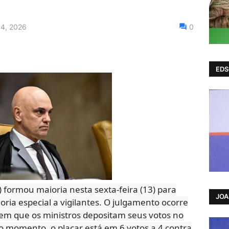
14, 2026
0
EDS
 formou maioria nesta sexta-feira (13) para
JO
ria especial a vigilantes. O julgamento ocorre
 em que os ministros depositam seus votos no
 o momento, o placar está em 6 votos a 4 contra