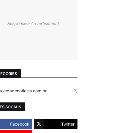
Responsive Advertisement
EGORIES
oledadenoticias.com.br
(2)
ES SOCIAIS
Facebook
Twitter