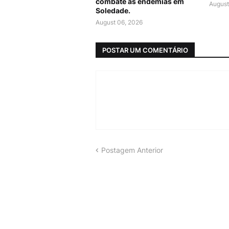
combate às endemias em
August
Soledade.
August 06, 2026
POSTAR UM COMENTÁRIO
Postagem Anterior