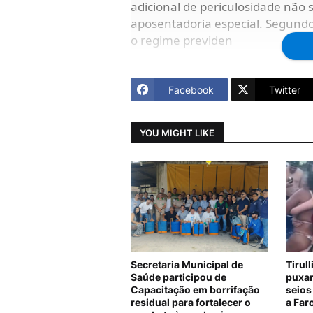
adicional de periculosidade não s
aposentadoria especial. Segundo
o regime previden
Facebook
Twitter
YOU MIGHT LIKE
Secretaria Municipal de
Tirul
Saúde participou de
puxar
Capacitação em borrifação
seios
residual para fortalecer o
a Far