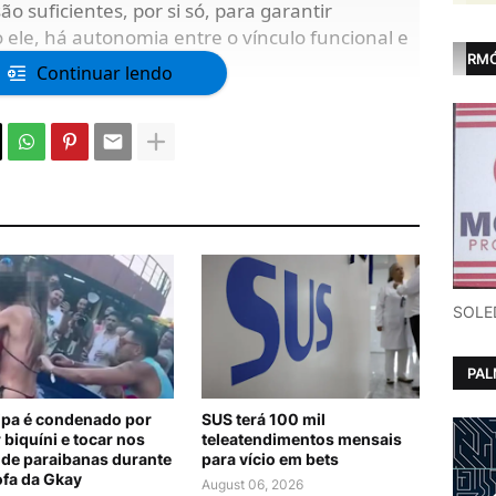
ão suficientes, por si só, para garantir
 ele, há autonomia entre o vínculo funcional e
RMÓ
Continuar lendo
SOLE
PA
lipa é condenado por
SUS terá 100 mil
 biquíni e tocar nos
teleatendimentos mensais
 de paraibanas durante
para vício em bets
ofa da Gkay
August 06, 2026