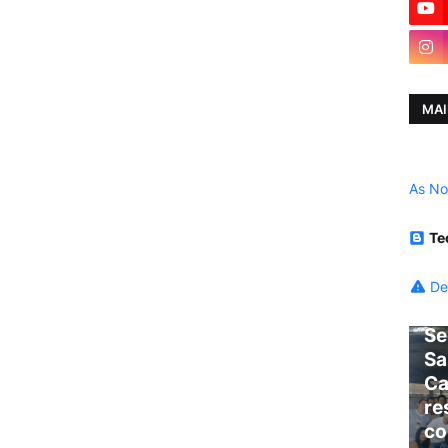
MAI
As No
Te
De
Se
Sa
Ca
re
co