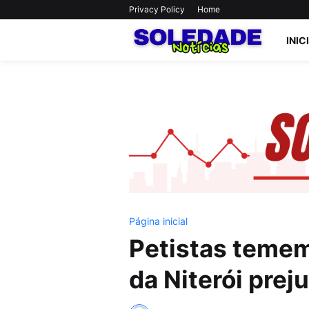
Privacy Policy
Home
INIC
Página inicial
Petistas temem
da Niterói prej