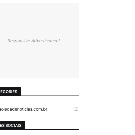
Responsive Advertisement
EGORIES
oledadenoticias.com.br
(2)
ES SOCIAIS