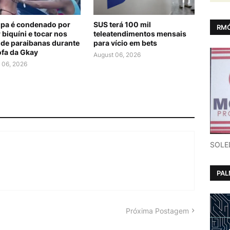
lipa é condenado por
SUS terá 100 mil
RMÓ
 biquíni e tocar nos
teleatendimentos mensais
 de paraibanas durante
para vício em bets
ofa da Gkay
August 06, 2026
 06, 2026
SOLE
PA
Próxima Postagem