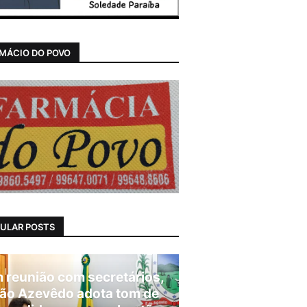
MÁCIO DO POVO
ULAR POSTS
 reunião com secretários,
ão Azevêdo adota tom de