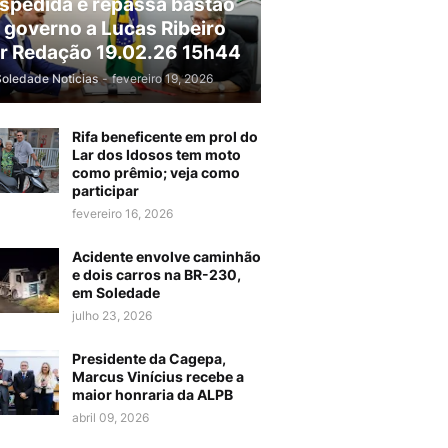
spedida e repassa bastão
 governo a Lucas Ribeiro
r Redação 19.02.26 15h44
Soledade Noticias
-
fevereiro 19, 2026
Rifa beneficente em prol do
Lar dos Idosos tem moto
como prêmio; veja como
participar
fevereiro 16, 2026
Acidente envolve caminhão
e dois carros na BR-230,
em Soledade
julho 23, 2026
Presidente da Cagepa,
Marcus Vinícius recebe a
maior honraria da ALPB
abril 09, 2026