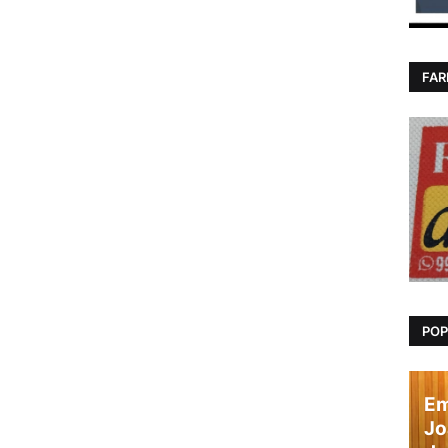
FAR
POP
Em
Jo