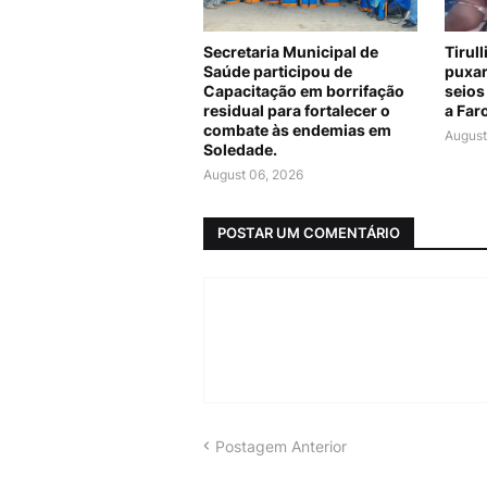
Secretaria Municipal de
Tirul
Saúde participou de
puxar
Capacitação em borrifação
seios
residual para fortalecer o
a Far
combate às endemias em
August
Soledade.
August 06, 2026
POSTAR UM COMENTÁRIO
Postagem Anterior