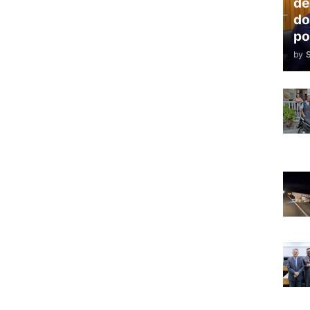
de
do
po
by