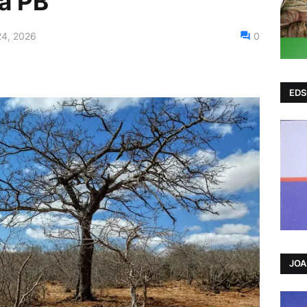
a PB
24, 2026
0
EDS
JO