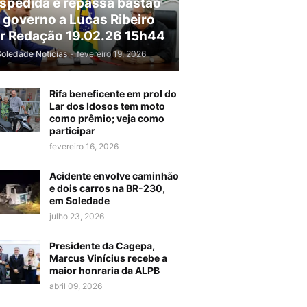
spedida e repassa bastão
 governo a Lucas Ribeiro
r Redação 19.02.26 15h44
Soledade Noticias
-
fevereiro 19, 2026
Rifa beneficente em prol do
Lar dos Idosos tem moto
como prêmio; veja como
participar
fevereiro 16, 2026
Acidente envolve caminhão
e dois carros na BR-230,
em Soledade
julho 23, 2026
Presidente da Cagepa,
Marcus Vinícius recebe a
maior honraria da ALPB
abril 09, 2026