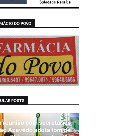
MÁCIO DO POVO
ULAR POSTS
 reunião com secretários,
ão Azevêdo adota tom de