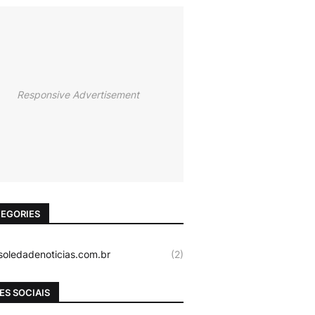
Responsive Advertisement
EGORIES
oledadenoticias.com.br
(2)
ES SOCIAIS