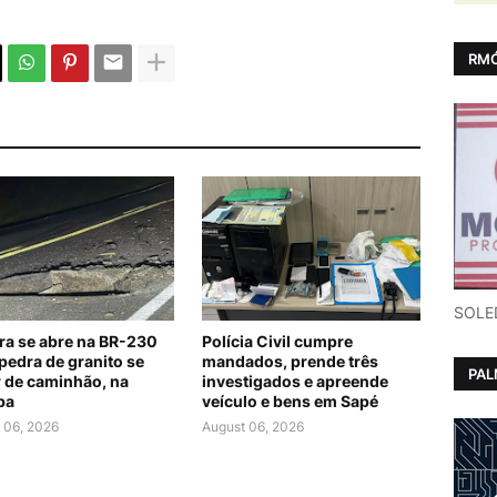
RMÓ
SOLE
ra se abre na BR-230
Polícia Civil cumpre
pedra de granito se
mandados, prende três
PA
r de caminhão, na
investigados e apreende
ba
veículo e bens em Sapé
 06, 2026
August 06, 2026