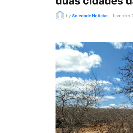
duas cidades d
by
Soledade Noticias
-
fevereiro 