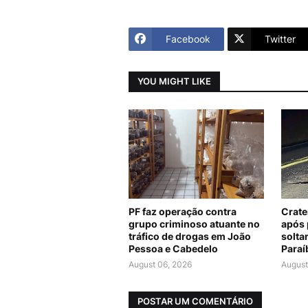
Facebook
Twitter
YOU MIGHT LIKE
PF faz operação contra
Crate
grupo criminoso atuante no
após 
tráfico de drogas em João
solta
Pessoa e Cabedelo
Paraí
August 06, 2026
August
POSTAR UM COMENTÁRIO