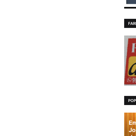
FAR
POP
Em
Jo