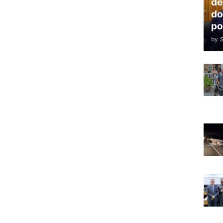
de
do
po
by