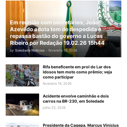
Em reunião com secretários, João
Azevêdo adota tom de despedida e
repassa bastão do governo a Lucas
Ribeiro por Redação 19.02.26 15h44
by
Soledade Noticias
-
fevereiro 19, 2026
Rifa beneficente em prol do Lar dos
Idosos tem moto como prêmio; veja
como participar
fevereiro 16, 2026
Acidente envolve caminhão e dois
carros na BR-230, em Soledade
julho 23, 2026
Presidente da Cagepa, Marcus Vinícius