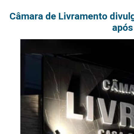
Câmara de Livramento divulg
após