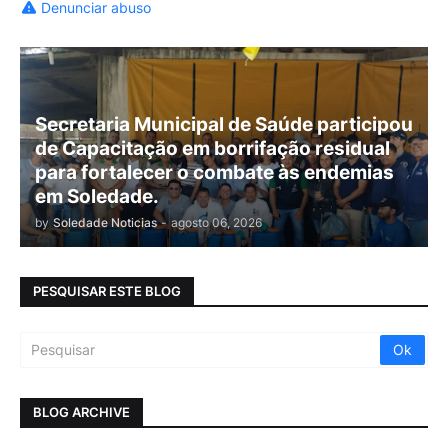
Denunciar abuso
Secretaria Municipal de Saúde participou
de Capacitação em borrifação residual
para fortalecer o combate às endemias
em Soledade.
by
Soledade Noticias
-
agosto 06, 2026
PESQUISAR ESTE BLOG
BLOG ARCHIVE