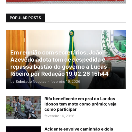
POPULAR POSTS
Em reunião com secretários, João
Azevêdo adota tom de despedida e
repassa bastão do governo a Lucas
Ribeiro por Redação 19.02.26 15h44
by
Soledade Noticias
-
fevereiro 19, 2026
Rifa beneficente em prol do Lar dos
Idosos tem moto como prêmio; veja
como participar
fevereiro 16, 2026
Acidente envolve caminhão e dois