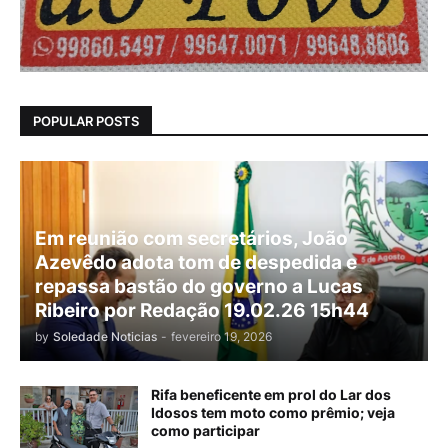
POPULAR POSTS
Em reunião com secretários, João
Azevêdo adota tom de despedida e
repassa bastão do governo a Lucas
Ribeiro por Redação 19.02.26 15h44
by
Soledade Noticias
-
fevereiro 19, 2026
Rifa beneficente em prol do Lar dos
Idosos tem moto como prêmio; veja
como participar