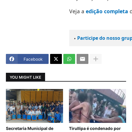
Veja a
edição completa
d
Participe do nosso gru
Facebook
YOU MIGHT LIKE
Secretaria Municipal de
Tirullipa é condenado por