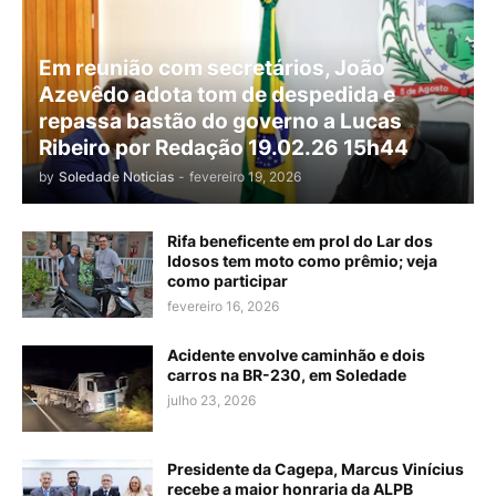
Em reunião com secretários, João
Azevêdo adota tom de despedida e
repassa bastão do governo a Lucas
Ribeiro por Redação 19.02.26 15h44
by
Soledade Noticias
-
fevereiro 19, 2026
Rifa beneficente em prol do Lar dos
Idosos tem moto como prêmio; veja
como participar
fevereiro 16, 2026
Acidente envolve caminhão e dois
carros na BR-230, em Soledade
julho 23, 2026
Presidente da Cagepa, Marcus Vinícius
recebe a maior honraria da ALPB