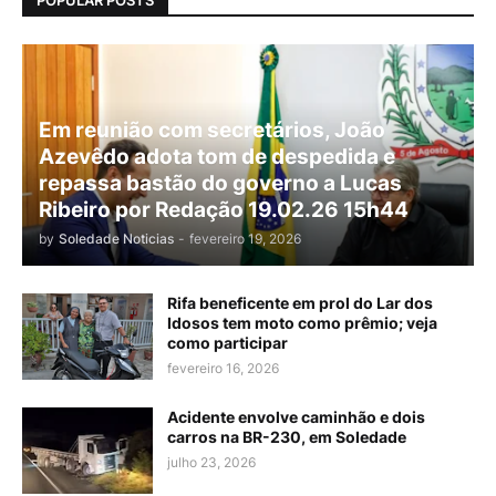
Em reunião com secretários, João
Azevêdo adota tom de despedida e
repassa bastão do governo a Lucas
Ribeiro por Redação 19.02.26 15h44
by
Soledade Noticias
-
fevereiro 19, 2026
Rifa beneficente em prol do Lar dos
Idosos tem moto como prêmio; veja
como participar
fevereiro 16, 2026
Acidente envolve caminhão e dois
carros na BR-230, em Soledade
julho 23, 2026