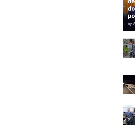
de
do
po
by