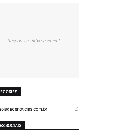
Responsive Advertisement
EGORIES
oledadenoticias.com.br
(2)
ES SOCIAIS