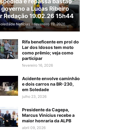
spedida e repassa bastão
 governo a Lucas Ribeiro
r Redação 19.02.26 15h44
Soledade Noticias
-
fevereiro 19, 2026
Rifa beneficente em prol do
Lar dos Idosos tem moto
como prêmio; veja como
participar
fevereiro 16, 2026
Acidente envolve caminhão
e dois carros na BR-230,
em Soledade
julho 23, 2026
Presidente da Cagepa,
Marcus Vinícius recebe a
maior honraria da ALPB
abril 09, 2026