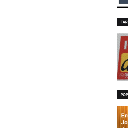
FAR
POP
Em
Jo