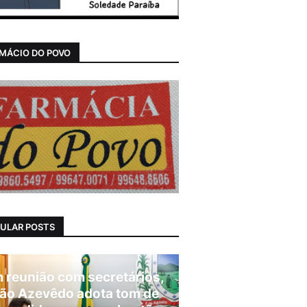
MÁCIO DO POVO
ULAR POSTS
 reunião com secretários,
ão Azevêdo adota tom de