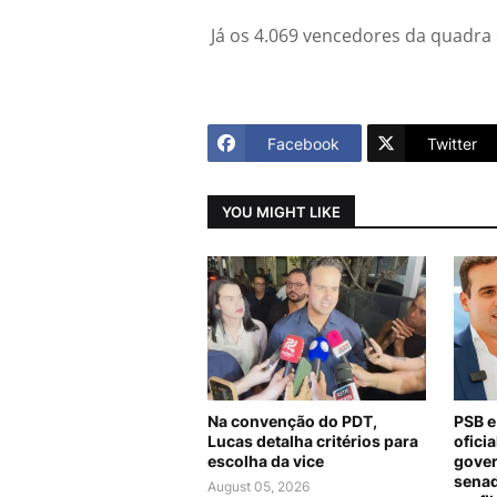
Já os 4.069 vencedores da quadra
Facebook
Twitter
YOU MIGHT LIKE
Na convenção do PDT,
PSB e
Lucas detalha critérios para
ofici
escolha da vice
gover
senad
August 05, 2026