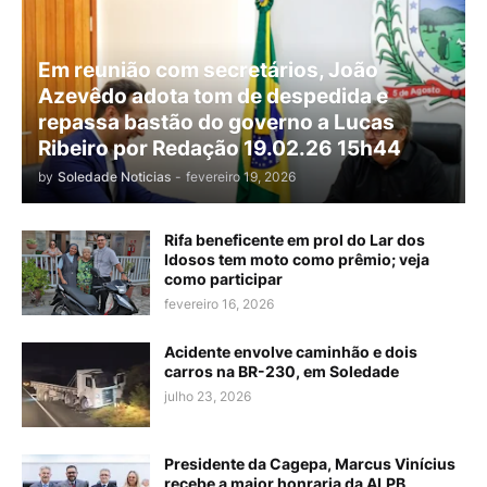
Em reunião com secretários, João
Azevêdo adota tom de despedida e
repassa bastão do governo a Lucas
Ribeiro por Redação 19.02.26 15h44
by
Soledade Noticias
-
fevereiro 19, 2026
Rifa beneficente em prol do Lar dos
Idosos tem moto como prêmio; veja
como participar
fevereiro 16, 2026
Acidente envolve caminhão e dois
carros na BR-230, em Soledade
julho 23, 2026
Presidente da Cagepa, Marcus Vinícius
recebe a maior honraria da ALPB