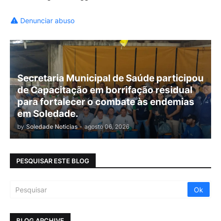
Denunciar abuso
Secretaria Municipal de Saúde participou
de Capacitação em borrifação residual
para fortalecer o combate às endemias
em Soledade.
by
Soledade Noticias
-
agosto 06, 2026
PESQUISAR ESTE BLOG
BLOG ARCHIVE