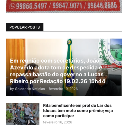
POPULAR POSTS
Em reunião com secretários, João
Azevêdo adota tom de despedida e
repassa bastão do governo a Lucas
Ribeiro por Redação 19.02.26 15h44
by
Soledade Noticias
-
fevereiro 19, 2026
Rifa beneficente em prol do Lar dos
Idosos tem moto como prêmio; veja
como participar
fevereiro 16, 2026