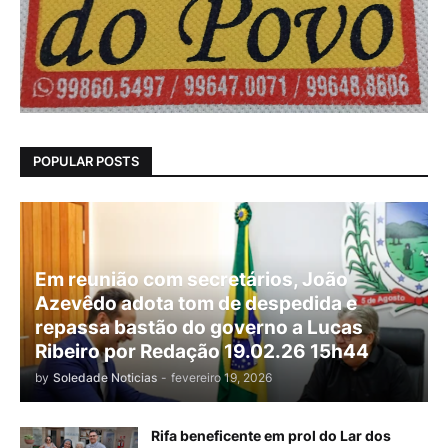
POPULAR POSTS
Em reunião com secretários, João
Azevêdo adota tom de despedida e
repassa bastão do governo a Lucas
Ribeiro por Redação 19.02.26 15h44
by
Soledade Noticias
-
fevereiro 19, 2026
Rifa beneficente em prol do Lar dos