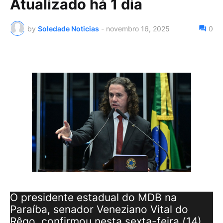
Atualizado há 1 dia
by
Soledade Noticias
-
novembro 16, 2025
0
O presidente estadual do MDB na
Paraíba, senador Veneziano Vital do
Rêgo, confirmou nesta sexta-feira (14),