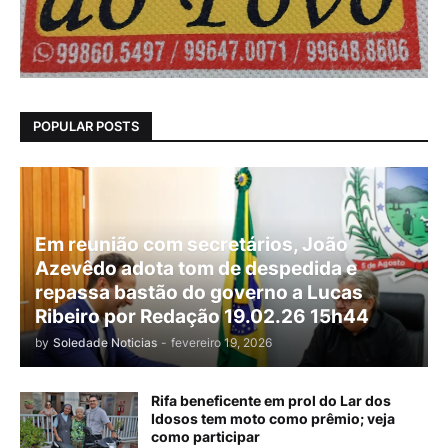
POPULAR POSTS
Em reunião com secretários, João
Azevêdo adota tom de despedida e
repassa bastão do governo a Lucas
Ribeiro por Redação 19.02.26 15h44
by
Soledade Noticias
-
fevereiro 19, 2026
Rifa beneficente em prol do Lar dos
Idosos tem moto como prêmio; veja
como participar