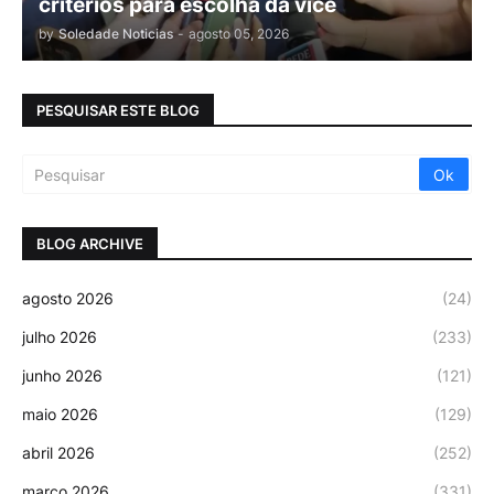
critérios para escolha da vice
by
Soledade Noticias
-
agosto 05, 2026
PESQUISAR ESTE BLOG
BLOG ARCHIVE
agosto 2026
(24)
julho 2026
(233)
junho 2026
(121)
maio 2026
(129)
abril 2026
(252)
março 2026
(331)