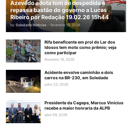
Azevêdo adota tom de despedida e
repassa bastão do governo a Lucas
Ribeiro por Redação 19.02.26 15h44
by
Soledade Noticias
-
fevereiro 19, 2026
Rifa beneficente em prol do Lar dos
Idosos tem moto como prêmio; veja
como participar
fevereiro 16, 2026
Acidente envolve caminhão e dois
carros na BR-230, em Soledade
julho 23, 2026
Presidente da Cagepa, Marcus Vinícius
recebe a maior honraria da ALPB
abril 09, 2026