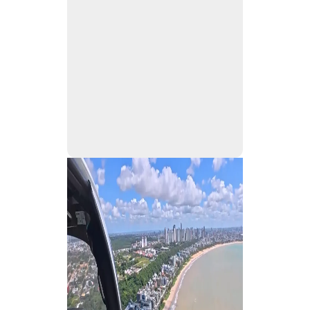
O meio ambiente é um dos
temas que mais aparecem nas
provas do
Enem
. Na nova
videoaula do Lá Vem o Enem,
o professor Thiago Lacerda