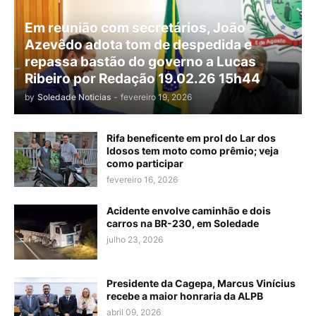
Em reunião com secretários, João
Azevêdo adota tom de despedida e
repassa bastão do governo a Lucas
Ribeiro por Redação 19.02.26 15h44
by
Soledade Noticias
-
fevereiro 19, 2026
Rifa beneficente em prol do Lar dos
Idosos tem moto como prêmio; veja
como participar
fevereiro 16, 2026
Acidente envolve caminhão e dois
carros na BR-230, em Soledade
julho 23, 2026
Presidente da Cagepa, Marcus Vinícius
recebe a maior honraria da ALPB
abril 09, 2026