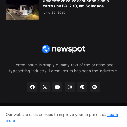
Acidente envolve caminhão e dois
carros na BR-230, em Soledade
julho 23, 2026
Lorem Ipsum is simply dummy text of the printing and
typesetting industry. Lorem Ipsum has been the industry's.
Our website uses cookies to improve your experience.
Learn
Home
About Us
Privacy Policy
Contact Us
more
Home
About Us
Privacy Policy
Contact Us