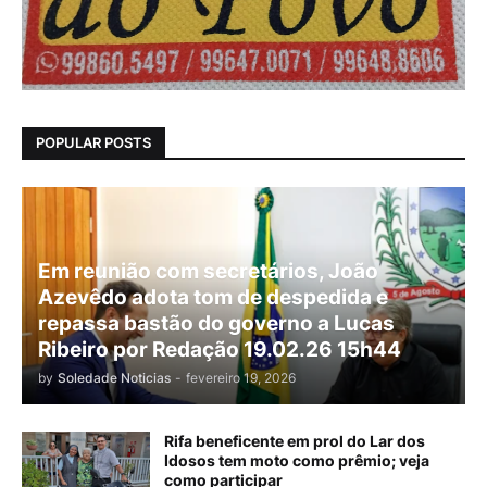
POPULAR POSTS
Em reunião com secretários, João
Azevêdo adota tom de despedida e
repassa bastão do governo a Lucas
Ribeiro por Redação 19.02.26 15h44
by
Soledade Noticias
-
fevereiro 19, 2026
Rifa beneficente em prol do Lar dos
Idosos tem moto como prêmio; veja
como participar