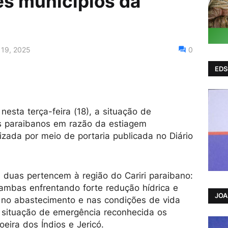
rês municípios da
19, 2025
0
EDS
esta terça-feira (18), a situação de
s paraibanos em razão da estiagem
lizada por meio de portaria publicada no Diário
 duas pertencem à região do Cariri paraibano:
 ambas enfrentando forte redução hídrica e
JO
a, no abastecimento e nas condições de vida
situação de emergência reconhecida os
eira dos Índios e Jericó.