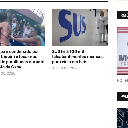
RMÓ
lipa é condenado por
SUS terá 100 mil
 biquíni e tocar nos
teleatendimentos mensais
 de paraibanas durante
para vício em bets
ofa da Gkay
August 06, 2026
 06, 2026
SOLE
PA