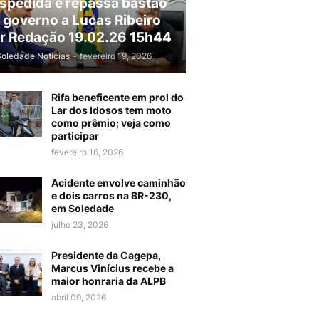
spedida e repassa bastão
 governo a Lucas Ribeiro
r Redação 19.02.26 15h44
Soledade Noticias
-
fevereiro 19, 2026
Rifa beneficente em prol do
Lar dos Idosos tem moto
como prêmio; veja como
participar
fevereiro 16, 2026
Acidente envolve caminhão
e dois carros na BR-230,
em Soledade
julho 23, 2026
Presidente da Cagepa,
Marcus Vinícius recebe a
maior honraria da ALPB
abril 09, 2026