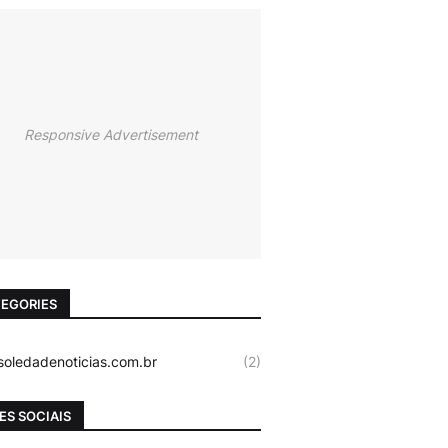
Responsive Advertisement
EGORIES
oledadenoticias.com.br
(2)
ES SOCIAIS