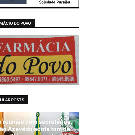
MÁCIO DO POVO
ULAR POSTS
 reunião com secretários,
ão Azevêdo adota tom de