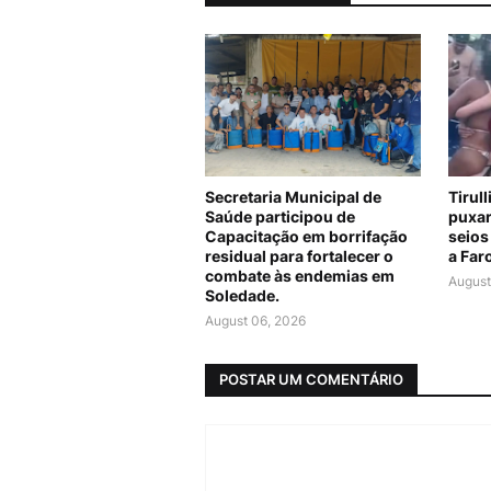
Secretaria Municipal de
Tirul
Saúde participou de
puxar
Capacitação em borrifação
seios
residual para fortalecer o
a Far
combate às endemias em
August
Soledade.
August 06, 2026
POSTAR UM COMENTÁRIO