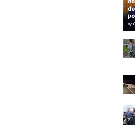
de
do
po
by