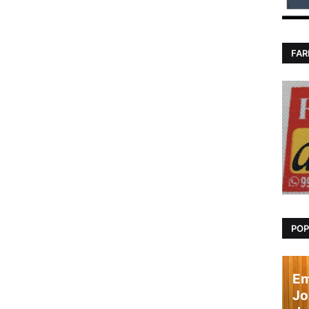
FAR
POP
Em
Jo