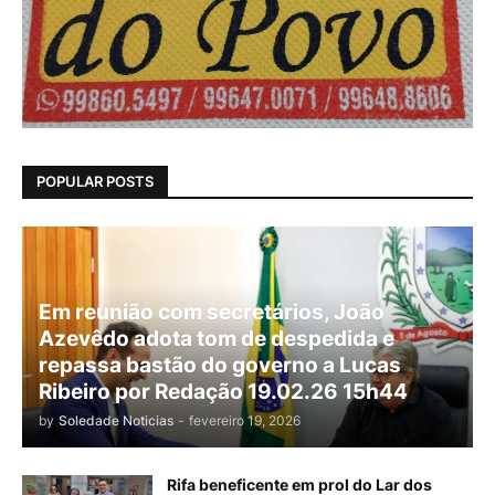
POPULAR POSTS
Em reunião com secretários, João
Azevêdo adota tom de despedida e
repassa bastão do governo a Lucas
Ribeiro por Redação 19.02.26 15h44
by
Soledade Noticias
-
fevereiro 19, 2026
Rifa beneficente em prol do Lar dos