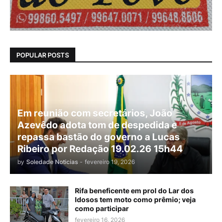
POPULAR POSTS
Em reunião com secretários, João
Azevêdo adota tom de despedida e
repassa bastão do governo a Lucas
Ribeiro por Redação 19.02.26 15h44
by
Soledade Noticias
-
fevereiro 19, 2026
Rifa beneficente em prol do Lar dos
Idosos tem moto como prêmio; veja
como participar
fevereiro 16, 2026