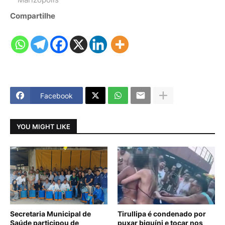
Compartilhe
Facebook
YOU MIGHT LIKE
Secretaria Municipal de
Tirullipa é condenado por
Saúde participou de
puxar biquíni e tocar nos