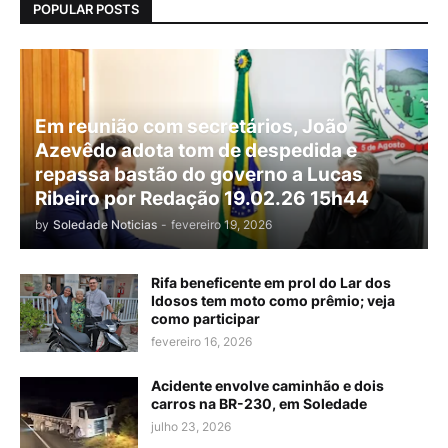
POPULAR POSTS
Em reunião com secretários, João
Azevêdo adota tom de despedida e
repassa bastão do governo a Lucas
Ribeiro por Redação 19.02.26 15h44
by
Soledade Noticias
-
fevereiro 19, 2026
Rifa beneficente em prol do Lar dos
Idosos tem moto como prêmio; veja
como participar
fevereiro 16, 2026
Acidente envolve caminhão e dois
carros na BR-230, em Soledade
julho 23, 2026