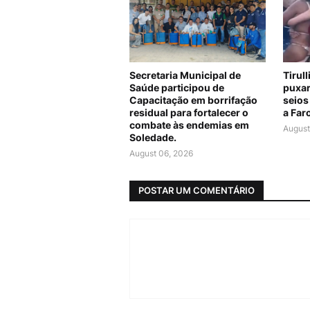
Secretaria Municipal de
Tirul
Saúde participou de
puxar
Capacitação em borrifação
seios
residual para fortalecer o
a Far
combate às endemias em
August
Soledade.
August 06, 2026
POSTAR UM COMENTÁRIO