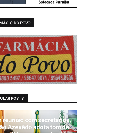
MÁCIO DO POVO
ULAR POSTS
 reunião com secretários,
ão Azevêdo adota tom de