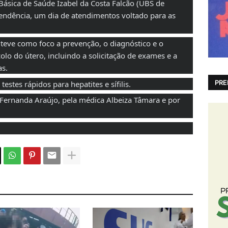
ásica de Saúde Izabel da Costa Falcão (UBS de
endência, um dia de atendimentos voltado para as
 teve como foco a prevenção, o diagnóstico e o
lo do útero, incluindo a solicitação de exames e a
as.
PRE
stes rápidos para hepatites e sífilis.
 Fernanda Araújo, pela médica Albeiza Tâmara e por