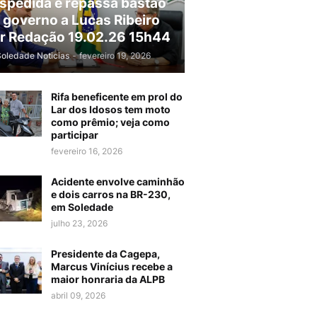
spedida e repassa bastão
 governo a Lucas Ribeiro
r Redação 19.02.26 15h44
Soledade Noticias
-
fevereiro 19, 2026
Rifa beneficente em prol do
Lar dos Idosos tem moto
como prêmio; veja como
participar
fevereiro 16, 2026
Acidente envolve caminhão
e dois carros na BR-230,
em Soledade
julho 23, 2026
Presidente da Cagepa,
Marcus Vinícius recebe a
maior honraria da ALPB
abril 09, 2026