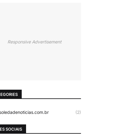
Responsive Advertisement
EGORIES
oledadenoticias.com.br
(2)
ES SOCIAIS