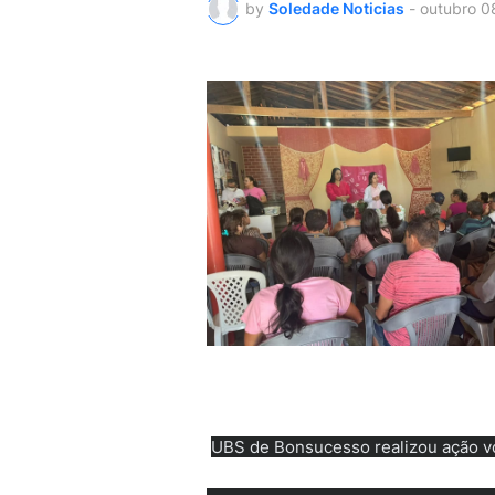
by
Soledade Noticias
-
outubro 0
UBS de Bonsucesso realizou ação vo