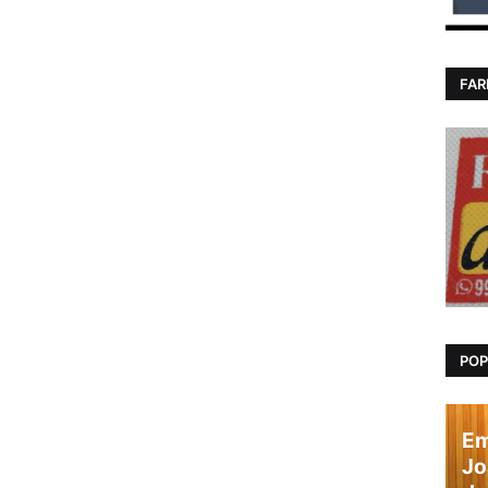
FAR
POP
Em
Jo