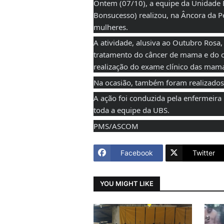
Ontem (07/10), a equipe da Unidade B
Bonsucesso) realizou, na Âncora da P
mulheres.
A atividade, alusiva ao Outubro Rosa,
tratamento do câncer de mama e do co
realização do exame clínico das mam
Na ocasião, também foram realizados te
A ação foi conduzida pela enfermeira
toda a equipe da UBS.
PMS/ASCOM
Facebook
Twitter
YOU MIGHT LIKE