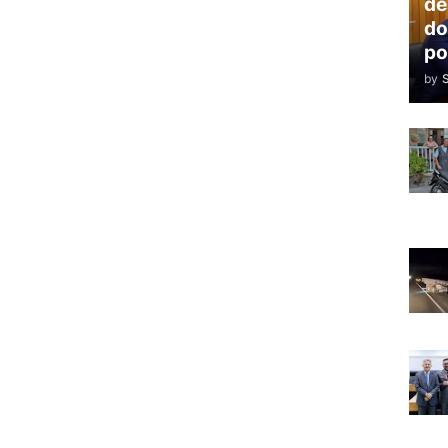
de
do
po
by