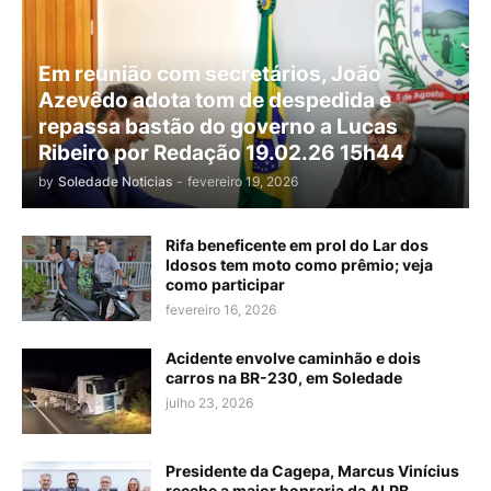
Em reunião com secretários, João
Azevêdo adota tom de despedida e
repassa bastão do governo a Lucas
Ribeiro por Redação 19.02.26 15h44
by
Soledade Noticias
-
fevereiro 19, 2026
Rifa beneficente em prol do Lar dos
Idosos tem moto como prêmio; veja
como participar
fevereiro 16, 2026
Acidente envolve caminhão e dois
carros na BR-230, em Soledade
julho 23, 2026
Presidente da Cagepa, Marcus Vinícius
recebe a maior honraria da ALPB