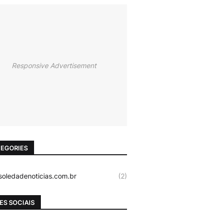
Responsive Advertisement
EGORIES
oledadenoticias.com.br
(2)
ES SOCIAIS