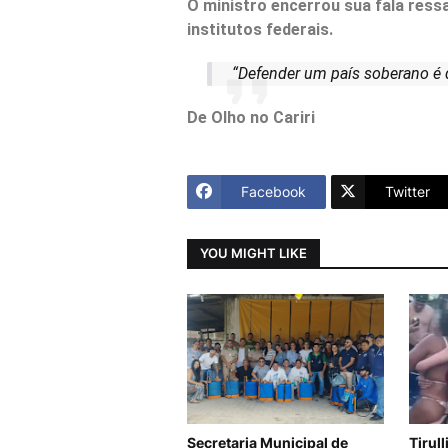
O ministro encerrou sua fala ressa
institutos federais.
“Defender um país soberano é d
De Olho no Cariri
Facebook
Twitter
YOU MIGHT LIKE
Secretaria Municipal de
Tirul