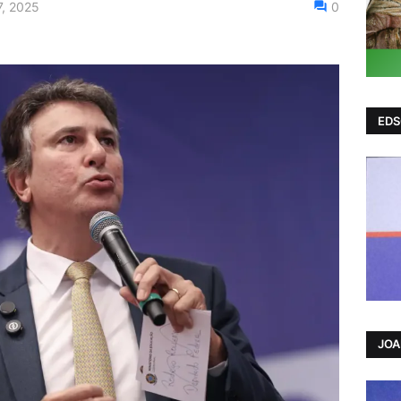
7, 2025
0
EDS
JO