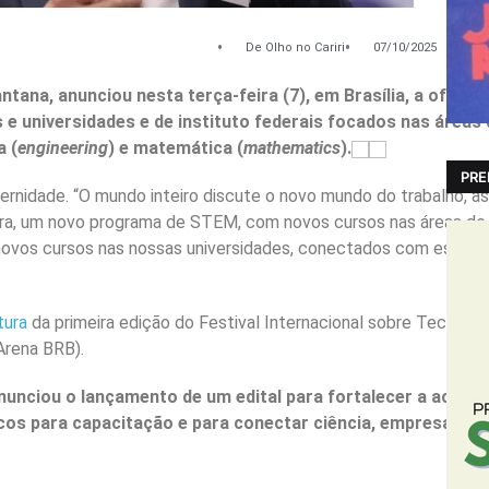
De Olho no Cariri
07/10/2025
tana, anunciou nesta terça-feira (7), em Brasília, a ofert
e universidades e de instituto federais focados nas áreas d
a (
engineering
) e matemática (
mathematics
).
PRE
ernidade. “O mundo inteiro discute o novo mundo do trabalho, as no
a, um novo programa de STEM, com novos cursos nas áreas de biot
ovos cursos nas nossas universidades, conectados com esse nov
tura
da primeira edição do Festival Internacional sobre Tecnologi
Arena BRB).
unciou o lançamento de um edital para fortalecer a aceler
cos para capacitação e para conectar ciência, empresas e 