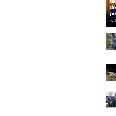
de
do
po
by