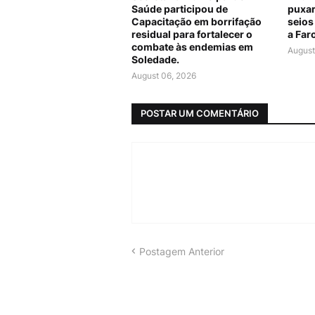
Saúde participou de
puxar
Capacitação em borrifação
seios
residual para fortalecer o
a Far
combate às endemias em
August
Soledade.
August 06, 2026
POSTAR UM COMENTÁRIO
Postagem Anterior