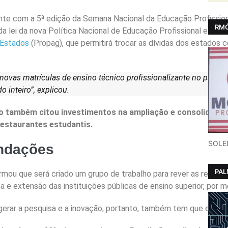
ente com a 5ª edição da Semana Nacional da Educação Profissional
RMÓ
a lei da nova Política Nacional de Educação Profissional e Te
 Estados
(Propag), que permitirá trocar as dívidas dos estados 
 novas matrículas de ensino técnico profissionalizante no país p
 inteiro”, explicou.
ro também citou investimentos na ampliação e consolidação 
restaurantes estudantis.
SOLE
undações
PA
mou que será criado um grupo de trabalho para rever as relaçõ
sa e extensão das instituições públicas de ensino superior, por 
gerar a pesquisa e a inovação, portanto, também tem que esta