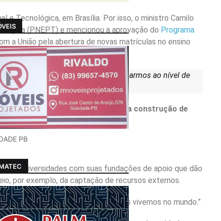
 e Tecnológica, em Brasília. Por isso, o ministro Camilo
VEIS
cnológica (PNEPT) e mencionou a aprovação do
Programa
com a União pela abertura de novas matrículas no ensino
ara essa juventude brasileira para chegarmos ao nível de
dos institutos federais, incluindo a construção de
DADE PB
LMATEC
es das universidades com suas fundações de apoio que dão
meio, por exemplo, da captação de recursos externos.
r adaptada a essa modernidade que nós vivemos no mundo.”