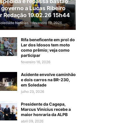
spedida e repassa bastão
 governo a Lucas Ribeiro
r Redação 19.02.26 15h44
Soledade Noticias
-
fevereiro 19, 2026
Rifa beneficente em prol do
Lar dos Idosos tem moto
como prêmio; veja como
participar
fevereiro 16, 2026
Acidente envolve caminhão
e dois carros na BR-230,
em Soledade
julho 23, 2026
Presidente da Cagepa,
Marcus Vinícius recebe a
maior honraria da ALPB
abril 09, 2026