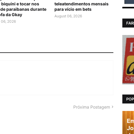
 biquíni e tocar nos
teleatendimentos mensais
 de paraibanas durante
para vício em bets
ofa da Gkay
August 06, 2026
 06, 2026
FAR
POP
Próxima Postagem
Em
Jo