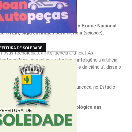
a de cinco mil novas vagas no próximo Exame Nacional
e STEM, sigla em inglês para ciência (
science
),
FEITURA DE SOLEDADE
vas tecnologias, a inteligência artificial. As
ecnologia, engenharia, robótica e inteligência artificial.
o mundo da tecnologia, da inovação e da ciência”, disse o
a e Sustentabilidade na Indústria – Curicaca, no Estádio
ação dos núcleos de inovação tecnológica nas
a sociedade.