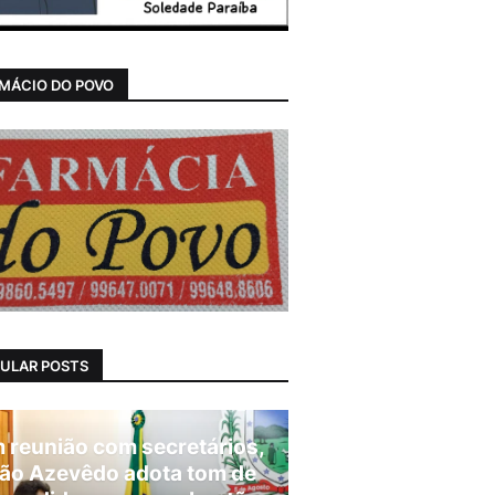
MÁCIO DO POVO
ULAR POSTS
 reunião com secretários,
ão Azevêdo adota tom de