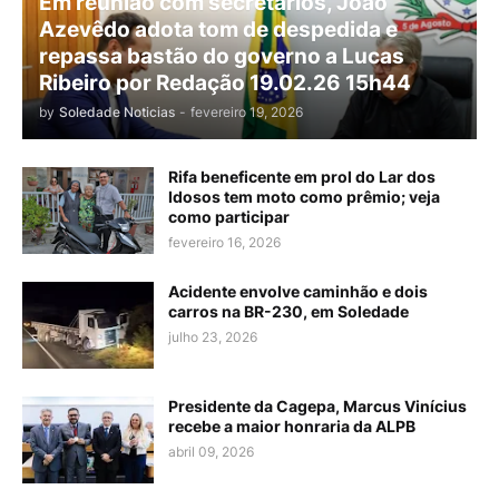
Em reunião com secretários, João
Azevêdo adota tom de despedida e
repassa bastão do governo a Lucas
Ribeiro por Redação 19.02.26 15h44
by
Soledade Noticias
-
fevereiro 19, 2026
Rifa beneficente em prol do Lar dos
Idosos tem moto como prêmio; veja
como participar
fevereiro 16, 2026
Acidente envolve caminhão e dois
carros na BR-230, em Soledade
julho 23, 2026
Presidente da Cagepa, Marcus Vinícius
recebe a maior honraria da ALPB
abril 09, 2026