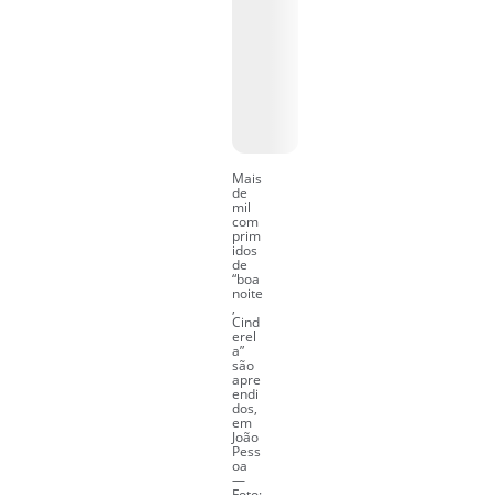
Mais
de
mil
com
prim
idos
de
“boa
noite
,
Cind
erel
a”
são
apre
endi
dos,
em
João
Pess
oa
—
Foto: