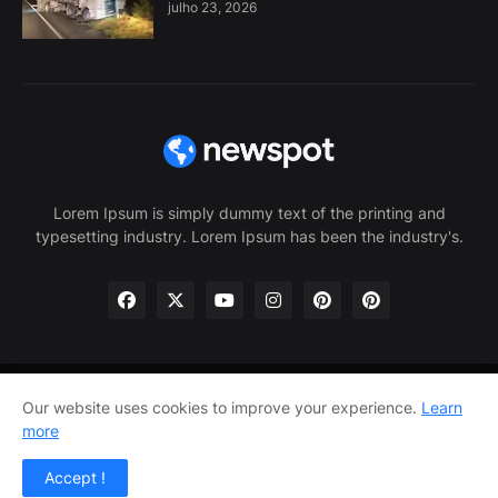
julho 23, 2026
Lorem Ipsum is simply dummy text of the printing and
typesetting industry. Lorem Ipsum has been the industry's.
Our website uses cookies to improve your experience.
Learn
Home
About Us
Privacy Policy
Contact Us
more
Home
About Us
Privacy Policy
Contact Us
Accept !
Design by -
Pro Blogger Templates