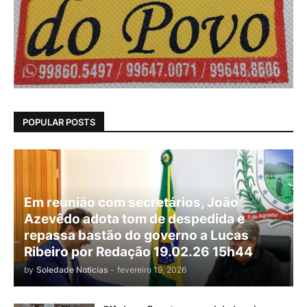
POPULAR POSTS
Em reunião com secretários, João
Azevêdo adota tom de despedida e
repassa bastão do governo a Lucas
Ribeiro por Redação 19.02.26 15h44
by
Soledade Noticias
-
fevereiro 19, 2026