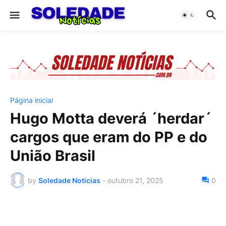
Página inicial
Hugo Motta deverá ´herdar´
cargos que eram do PP e do
União Brasil
by
Soledade Noticias
-
outubro 21, 2025
0