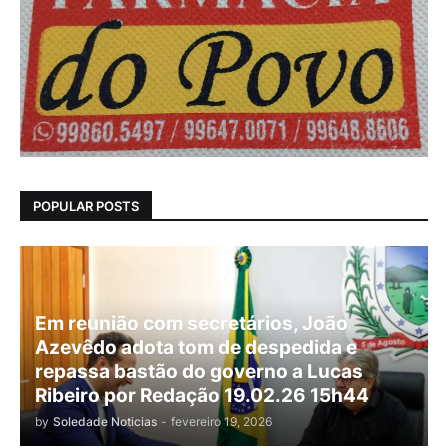
POPULAR POSTS
Em reunião com secretários, João
Azevêdo adota tom de despedida e
repassa bastão do governo a Lucas
Ribeiro por Redação 19.02.26 15h44
by
Soledade Noticias
-
fevereiro 19, 2026