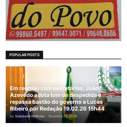
POPULAR POSTS
Em reunião com secretários, João
Azevêdo adota tom de despedida e
repassa bastão do governo a Lucas
Ribeiro por Redação 19.02.26 15h44
by
Soledade Noticias
-
fevereiro 19, 2026