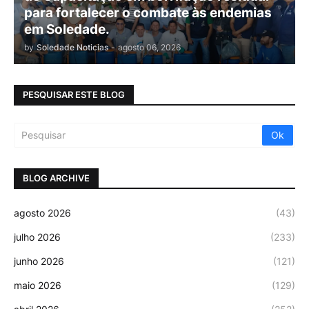
para fortalecer o combate às endemias
em Soledade.
by
Soledade Noticias
-
agosto 06, 2026
PESQUISAR ESTE BLOG
BLOG ARCHIVE
agosto 2026
(43)
julho 2026
(233)
junho 2026
(121)
maio 2026
(129)