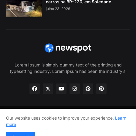
carros na BR-230, em Soledade
julho 23, 2026
Lorem Ipsum is simply dummy text of the printing and
typesetting industry. Lorem Ipsum has been the industry's.
Our website uses cookies to improve your experience.
Learn
Home
About Us
Privacy Policy
Contact Us
more
Home
About Us
Privacy Policy
Contact Us