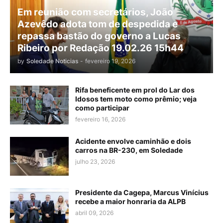
Em reunião com secretários, João
Azevêdo adota tom de despedida e
repassa bastão do governo a Lucas
Ribeiro por Redação 19.02.26 15h44
by
Soledade Noticias
-
fevereiro 19, 2026
Rifa beneficente em prol do Lar dos
Idosos tem moto como prêmio; veja
como participar
fevereiro 16, 2026
Acidente envolve caminhão e dois
carros na BR-230, em Soledade
julho 23, 2026
Presidente da Cagepa, Marcus Vinícius
recebe a maior honraria da ALPB
abril 09, 2026