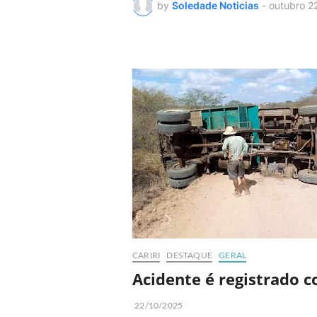
by
Soledade Noticias
-
outubro 2
CARIRI
DESTAQUE
GERAL
Acidente é registrado 
22/10/2025