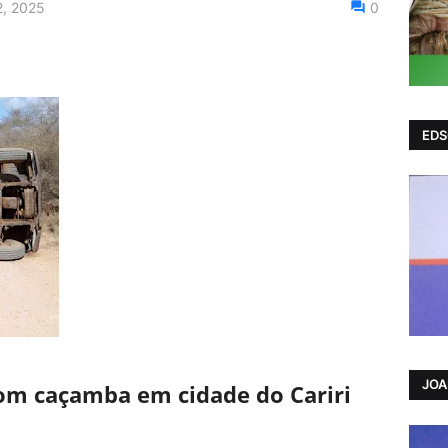
2, 2025
0
EDS
JO
com caçamba em cidade do Cariri