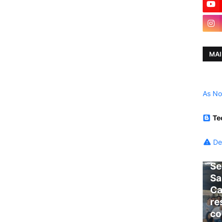
MAI
As No
Te
De
Se
Sa
Ca
re
co