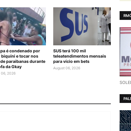
RMÓ
lipa é condenado por
SUS terá 100 mil
 biquíni e tocar nos
teleatendimentos mensais
 de paraibanas durante
para vício em bets
ofa da Gkay
August 06, 2026
 06, 2026
SOLE
PA