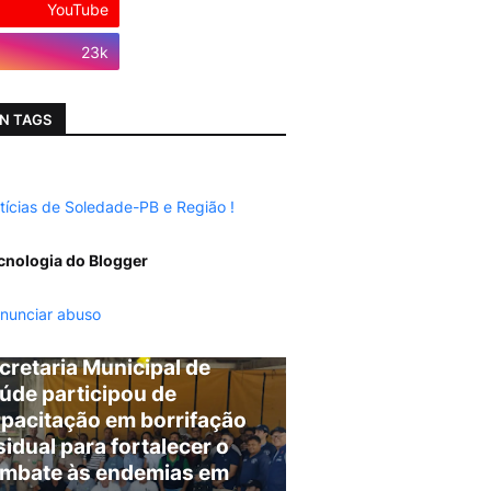
YouTube
Instagram
23k
N TAGS
tícias de Soledade-PB e Região !
cnologia do Blogger
nunciar abuso
cretaria Municipal de
úde participou de
pacitação em borrifação
sidual para fortalecer o
mbate às endemias em