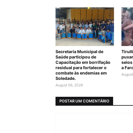
Secretaria Municipal de
Tirul
Saúde participou de
puxar
Capacitação em borrifação
seios
residual para fortalecer o
a Far
combate às endemias em
August
Soledade.
August 06, 2026
POSTAR UM COMENTÁRIO